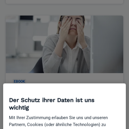
Mehr erfahren
EBOOK
Der Schutz ihrer Daten ist uns
Immer mehr Ärzte im Burnout – So
wichtig
schützen Sie sich
Mit Ihrer Zustimmung erlauben Sie uns und unseren
Mehr erfahren
Partnern, Cookies (oder ähnliche Technologien) zu