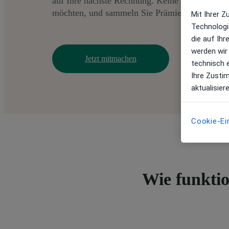
auf Ihre nächste Rechnung. Keine Grenzen, emp
möchten, und sammeln Sie Prämien.
Mit Ihrer 
Technologi
die auf Ih
werden wir
Jetzt mitmachen
technisch 
Ihre Zusti
aktualisier
Cookie-Ei
Wie funktio