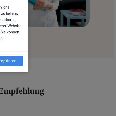
nliche
zu liefern,
zeptieren,
erer Website
 Sie können
en
zeptieren
r Empfehlung