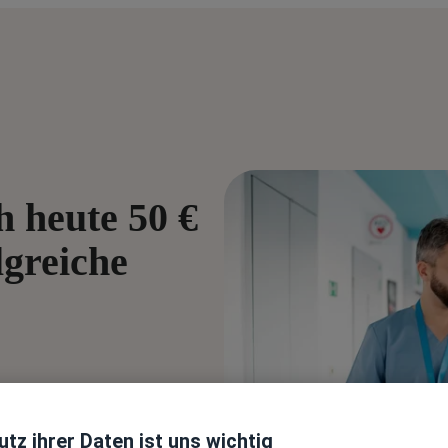
h heute 50 €
lgreiche
utzen. Jedes Mal, wenn einer
eide einen exklusiven Rabatt
tz ihrer Daten ist uns wichtig