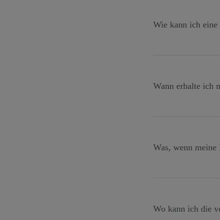
einen Rabatt. Sie
Wie kann ich eine
Wenn Sie bereits 
Bereich Empfehlun
verwenden.
Wann erhalte ich 
Gehen Sie zum Emp
"Wenn Sie bereits
Bereich Empfehlun
verwenden.Ihr Rab
Was, wenn meine 
empfohlenen Spezi
Der Rabatt ist nur
vor Abschluss des 
Wo kann ich die v