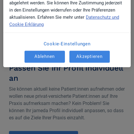
abgelehnt werden. Sie können Ihre Zustimmung jederzeit
pro Monat
275.000
in den Einstellungen widerrufen oder Ihre Präferenzen
aktualisieren. Erfahren Sie mehr unter
Datenschutz und
gelistete
Cookie Erklärung
Ärzt:innen und
Praxen
Cookie-Einstellungen
Ablehnen
Akzeptieren
Passen Sie Ihr Profil individuell
an
Sie können aktuell keine Patient:innen aufnehmen oder
wollen neue privat-versicherte Patient:innen auf Ihre
Praxis aufmerksam machen? Kein Problem! Sie
können Ihr jameda Profil individuell anpassen, so dass
es auf die Ziele Ihrer Praxis einzahlt.