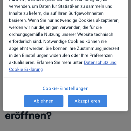
Sollten Sie über kein oder wenig
verwenden, um Daten für Statistiken zu sammeln und
betriebswirtschaftliches Wissen verfügen, ist das
Inhalte zu liefern, die auf Ihren Surfgewohnheiten
kein Grund, Ihren Traum nicht zu verwirklichen.
basieren. Wenn Sie nur notwendige Cookies akzeptieren,
Mithilfe von
Gründer-
Seminaren
oder einem
werden wir nur diejenigen verwenden, die für die
ordnungsgemäße Nutzung unserer Website technisch
Whitepaper
zum Thema Existenzgründung können
erforderlich sind. Notwendige Cookies können nie
Sie sich nötige Kenntnisse aus der
abgelehnt werden. Sie können Ihre Zustimmung jederzeit
Betriebswirtschaft aneignen und sind somit für alles
in den Einstellungen widerrufen oder Ihre Präferenzen
bestens gerüstet.
aktualisieren. Erfahren Sie mehr unter
Datenschutz und
Cookie Erklärung
2. Voraussetzung: Darf
Cookie-Einstellungen
ich eine eigene Praxis
Ablehnen
Akzeptieren
eröffnen?