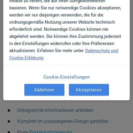
Inhalte zu liefern, die auf Ihren Surfgewohnheiten
Achten Sie bei Letzterem darauf, eine gängige und
basieren. Wenn Sie nur notwendige Cookies akzeptieren,
vertrauenswürdige Arzt-Patienten-Plattform
werden wir nur diejenigen verwenden, die für die
auszuwählen. Manche dieser Plattformen bieten
ordnungsgemäße Nutzung unserer Website technisch
erforderlich sind. Notwendige Cookies können nie
sogar die Option, eingetragene Informationen auf
abgelehnt werden. Sie können Ihre Zustimmung jederzeit
weiteren renommierten Online-Plattformen zu
in den Einstellungen widerrufen oder Ihre Präferenzen
spiegeln.
aktualisieren. Erfahren Sie mehr unter
Datenschutz und
Cookie Erklärung
Die Praxis-Website
Cookie-Einstellungen
Ablehnen
Akzeptieren
Vorteile
Unbegrenzte Informationen anbieten
Komplett im praxiseigenen Design gestaltet
Klare
Praxispositionierung