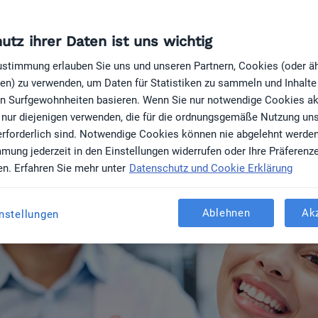
bessern Sie Ihre Rep
tientenfeedback
utz ihrer Daten ist uns wichtig
Zustimmung erlauben Sie uns und unseren Partnern, Cookies (oder ä
en) zu verwenden, um Daten für Statistiken zu sammeln und Inhalte z
daktion
ren Surfgewohnheiten basieren. Wenn Sie nur notwendige Cookies ak
 nur diejenigen verwenden, die für die ordnungsgemäße Nutzung un
erforderlich sind. Notwendige Cookies können nie abgelehnt werde
mmung jederzeit in den Einstellungen widerrufen oder Ihre Präferenz
en. Erfahren Sie mehr unter
Datenschutz und Cookie Erklärung
Ablehnen
Ak
nstellungen