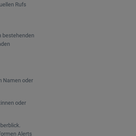
uellen Rufs
n bestehenden
nden
ren Namen oder
:innen oder
berblick.
formen Alerts