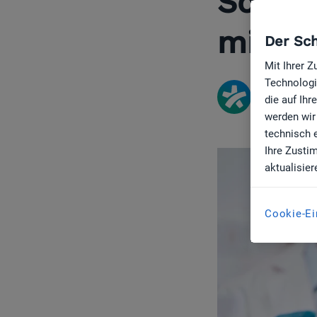
So ver
mit Pa
Der Sch
Mit Ihrer 
Technologi
jameda Re
die auf Ih
werden wir
technisch 
Ihre Zusti
aktualisier
Cookie-Ei