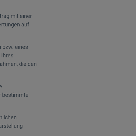
trag mit einer
ertungen auf
in bzw. eines
 Ihres
ahmen, die den
e
ür bestimmte
nlichen
arstellung