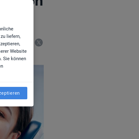
utation
hnliche
u liefern,
zeptieren,
serer Website
n. Sie können
en
zeptieren