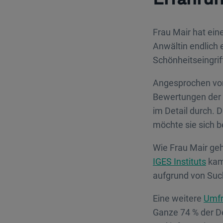
Frau Mair hat ein
Anwältin endlich 
Schönheitseingriff
Angesprochen von
Bewertungen der Ä
im Detail durch. D
möchte sie sich 
Wie Frau Mair geh
IGES Instituts
kam 
aufgrund von Suc
Eine weitere
Umfr
Ganze 74 % der De