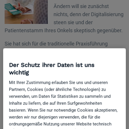
Ändern will sie zunächst
nichts, denn der Digitalisierung
steen sie und der
Patientenstamm Ihres Onkels skeptisch gegenüber.
Sie hat sich für die traditionelle Praxisführung
entschieden. Im Folgenden haben wir die
wichtigsten Merkmale dieser Praxisführung für Sie
Der Schutz ihrer Daten ist uns
zusammengefasst:
wichtig
Mit Ihrer Zustimmung erlauben Sie uns und unseren
Partnern, Cookies (oder ähnliche Technologien) zu
verwenden, um Daten für Statistiken zu sammeln und
Inhalte zu liefern, die auf Ihren Surfgewohnheiten
💡 Die traditionelle Praxisführung
basieren. Wenn Sie nur notwendige Cookies akzeptieren,
werden wir nur diejenigen verwenden, die für die
In der Praxis von Dr. Anke Hofmann steht am
ordnungsgemäße Nutzung unserer Website technisch
Empfang ein
Rechner
, zudem ist die Praxis mit