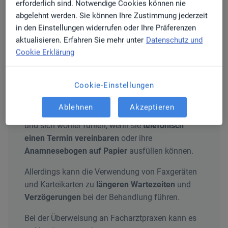
erforderlich sind. Notwendige Cookies können nie
zwei
Telefonen
und einem
Faxgerät
ausgestattet.
abgelehnt werden. Sie können Ihre Zustimmung jederzeit
in den Einstellungen widerrufen oder Ihre Präferenzen
Wichtige Informationen und Patientendaten hält
aktualisieren. Erfahren Sie mehr unter
Datenschutz und
sie auf
Karteikarten
fest. Das mag durchaus
Cookie Erklärung
seine Vorteile haben. So spielt für Frau Dr.
Hofmann bei dieser Art der Praxisführung
Cybersecurity keine Rolle.
Cookie-Einstellungen
Außerdem findet sie, dass sich ältere
Ablehnen
Akzeptieren
Patient:innen mit neuen digitalen Tools schwertun
und sich wohler fühlen, wenn sie
telefonisch
einen Termin vereinbaren
oder ihre
Anamnesebogen auf Papier
ausfüllen können.
Allerdings kann die Verwendung von Faxgeräten
und Karteikarten zu
längeren Wartezeiten
und
Verzögerungen
bei der Behandlung führen.
Bei der Überweisung an Facharztpraxen kann es