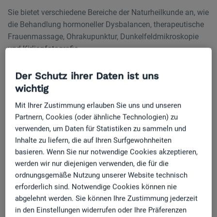
Sie bietet verschiedene Bereiche der Naturheilkunde an, wie
die Behandlung hormoneller Dysbalancen, therapeutische
Frauenmassage, Ohrakupunktur, Dunkelfeldmikroskopie
und Kirlianfotografie.
In ihrer Praxis werden auch Labortests durchgeführt und
Der Schutz ihrer Daten ist uns
das Geburtshoroskop als Teil der Astrologie betrachtet. Die
wichtig
Praxisräume bieten eine entspannende Atmosphäre für
ihre Patienten.
Mit Ihrer Zustimmung erlauben Sie uns und unseren
Partnern, Cookies (oder ähnliche Technologien) zu
Wieso haben Sie sich entschieden, mit
verwenden, um Daten für Statistiken zu sammeln und
jameda zusammenzuarbeiten?
Inhalte zu liefern, die auf Ihren Surfgewohnheiten
basieren. Wenn Sie nur notwendige Cookies akzeptieren,
Ich kannte das Unternehmen jameda schon viele
werden wir nur diejenigen verwenden, die für die
Jahre, bevor ich mich dazu entschied, den Service in
ordnungsgemäße Nutzung unserer Website technisch
erforderlich sind. Notwendige Cookies können nie
Anspruch zu nehmen. Da ich eine kleine Praxis
abgelehnt werden. Sie können Ihre Zustimmung jederzeit
führe, hat mich der Kostenfaktor anfangs etwas
in den Einstellungen widerrufen oder Ihre Präferenzen
abgeschreckt.