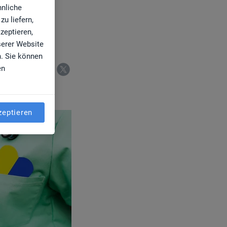
er
hnliche
u liefern,
zeptieren,
serer Website
n. Sie können
en
zeptieren