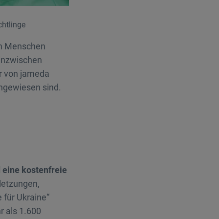
chtlinge
nen Menschen
 inzwischen
ir von jameda
angewiesen sind.
 eine kostenfreie
letzungen,
 für Ukraine“
r als 1.600