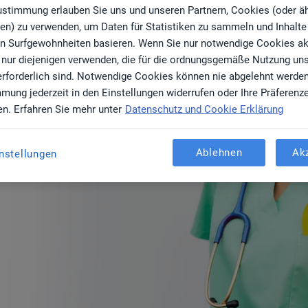
für Geflüchtete aus d
Zustimmung erlauben Sie uns und unseren Partnern, Cookies (oder ä
en) zu verwenden, um Daten für Statistiken zu sammeln und Inhalte z
e: Helfen Sie mit!
ren Surfgewohnheiten basieren. Wenn Sie nur notwendige Cookies ak
 nur diejenigen verwenden, die für die ordnungsgemäße Nutzung un
erforderlich sind. Notwendige Cookies können nie abgelehnt werde
mmung jederzeit in den Einstellungen widerrufen oder Ihre Präferenz
daktion
en. Erfahren Sie mehr unter
Datenschutz und Cookie Erklärung
Ablehnen
Ak
nstellungen