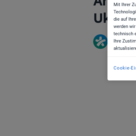
Ärzte 
Mit Ihrer 
Technologi
Ukrain
die auf Ih
werden wir
technisch 
Ihre Zusti
jameda Re
aktualisier
Cookie-Ei