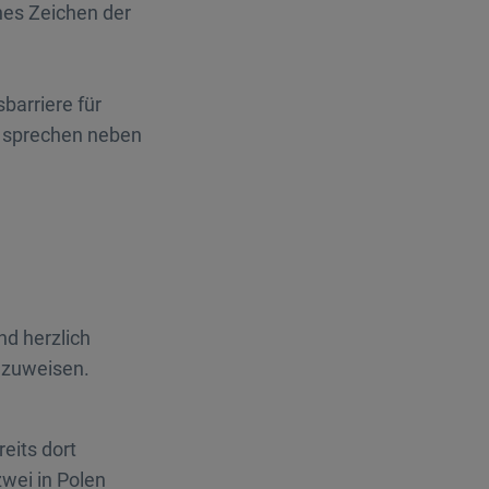
hes Zeichen der
barriere für
en sprechen neben
nd herzlich
inzuweisen.
eits dort
wei in Polen