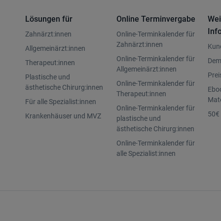
Lösungen für
Online Terminvergabe
Wei
Inf
Zahnärzt:innen
Online-Terminkalender für
Zahnärzt:innen
Kun
Allgemeinärzt:innen
Online-Terminkalender für
Dem
Therapeut:innen
Allgemeinärzt:innen
Prei
Plastische und
Online-Terminkalender für
ästhetische Chirurg:innen
Eboo
Therapeut:innen
Mate
Für alle Spezialist:innen
Online-Terminkalender für
50€ 
Krankenhäuser und MVZ
plastische und
ästhetische Chirurg:innen
Online-Terminkalender für
alle Spezialist:innen