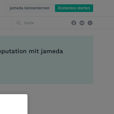
jameda kennenlernen
Kostenlos starten
eputation mit jameda