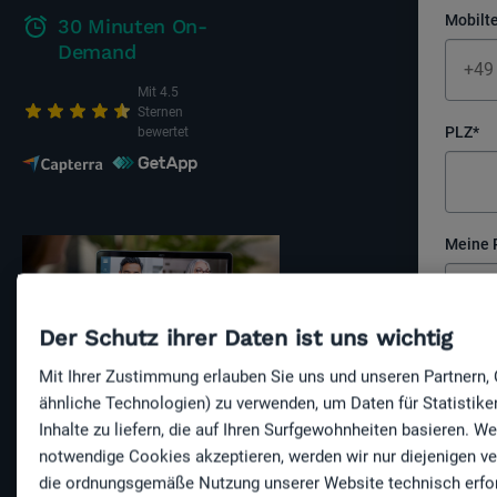
Mobilt
30 Minuten On-
Demand
Mit 4.5
Sternen
PLZ
*
bewertet
Meine 
Der Schutz ihrer Daten ist uns wichtig
jameda 
Mit Ihrer Zustimmung erlauben Sie uns und unseren Partnern,
Nutzung
ähnliche Technologien) zu verwenden, um Daten für Statistik
eingeg
Inhalte zu liefern, die auf Ihren Surfgewohnheiten basieren. W
regelm
Erfahren Sie in
notwendige Cookies akzeptieren, werden wir nur diejenigen ve
zu Pro
unserem Webinar
die ordnungsgemäße Nutzung unserer Website technisch erfor
Dienstl