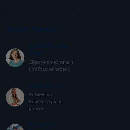
Unsere Speaker
Dr. med. Franziska
Runge
Allgemeinmedizinerin
und Praxisinhaberin
Claudia Niessen
Ex-MFA und
Kundenberaterin,
jameda
Florian Frese