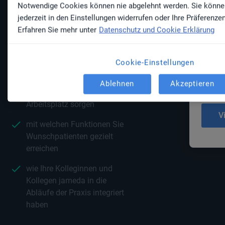
Notwendige Cookies können nie abgelehnt werden. Sie könn
überse
jederzeit in den Einstellungen widerrufen oder Ihre Präferenzen
Informa
welche Herausforderungen
Erfahren Sie mehr unter
Datenschutz und Cookie Erklärung
Sie in 
Ihre Kolleginnen und
Datens
Kollegen aktuell bewegen
Cookie-Einstellungen
Ja. 
wie Sie mit digitaler
einver
Entlastung für mehr
Ablehnen
Akzeptieren
Zufriedenheit am
Arbeitsplatz sorgen
mit welchen Funktionen Sie
Wunschpatienten gezielt
erreichen
wie Ihre Kolleginnen und
Kollegen jameda in die
Abläufe der Praxis integriert
haben