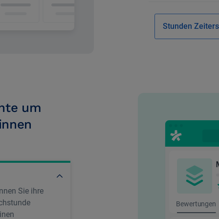
Stunden Zeiters
chte um
:innen
nen Sie ihre
echstunde
inen