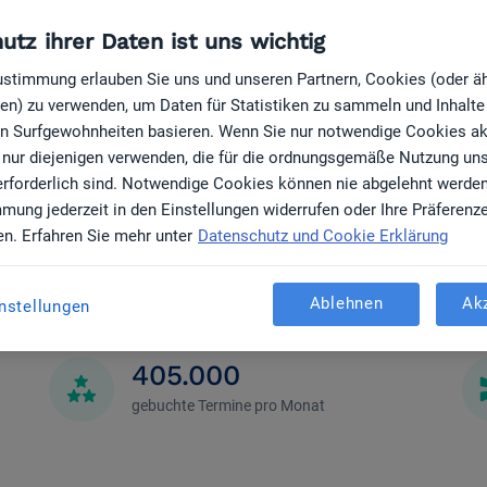
utz ihrer Daten ist uns wichtig
Zustimmung erlauben Sie uns und unseren Partnern, Cookies (oder ä
en) zu verwenden, um Daten für Statistiken zu sammeln und Inhalte z
ren Surfgewohnheiten basieren. Wenn Sie nur notwendige Cookies ak
 nur diejenigen verwenden, die für die ordnungsgemäße Nutzung un
e
AGBs
und unsere
erforderlich sind. Notwendige Cookies können nie abgelehnt werde
mmung jederzeit in den Einstellungen widerrufen oder Ihre Präferenz
en. Erfahren Sie mehr unter
Datenschutz und Cookie Erklärung
Ablehnen
Ak
nstellungen
405.000
gebuchte Termine pro Monat