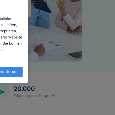
hnliche
u liefern,
zeptieren,
serer Website
n. Sie können
en
zeptieren
20.000
Erfahrungsberichte pro Monat