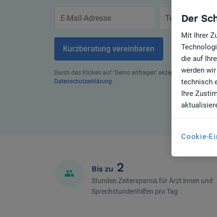
Der Sch
Mit Ihrer 
Technologi
die auf Ih
werden wir
Durch das Klicken auf "Demo anfragen" akzeptieren Sie unser
technisch 
Datenschutzerklärung
.
Ihre Zusti
aktualisier
Cookie-Ei
2
Bis zu
Stunden Zeitersparnis für Ärzt:innen und
Sprechstundenhilfen pro Tag