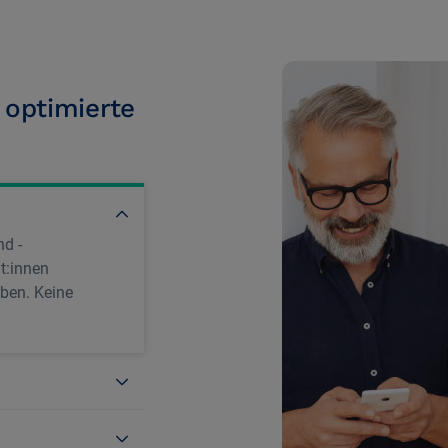
 optimierte
nd -
t:innen
ben. Keine